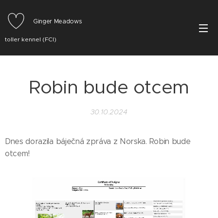
Ginger Meadows
toller kennel (FCI)
Robin bude otcem
30.10.2024
Dnes dorazila báječná zpráva z Norska. Robin bude
otcem!