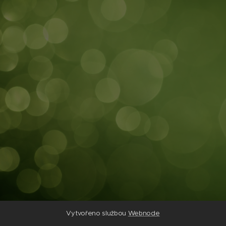
Vytvořeno službou
Webnode