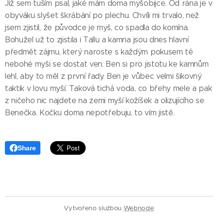
Již sem tuším psal, jaké mám doma myšobijce. Od rána je v
obyváku slyšet škrábání po plechu. Chvíli mi trvalo, než
jsem zjistil, že původce je myš, co spadla do komína.
Bohužel už to zjistila i Tallu a kamna jsou dnes hlavní
předmět zájmu, který naroste s každým pokusem té
nebohé myši se dostat ven. Ben si pro jistotu ke kamnům
lehl, aby to měl z první řady. Ben je vůbec velmi šikovný
taktik v lovu myší. Taková tichá voda, co břehy mele a pak
z ničeho nic najdete na zemi myší kožíšek a olizujícího se
Benečka. Kočku doma nepotřebuju, to vím jistě.
Share
Vytvořeno službou
Webnode