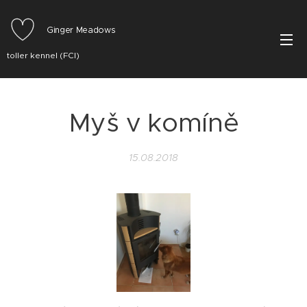
Ginger Meadows
toller kennel (FCI)
Myš v komíně
15.08.2018