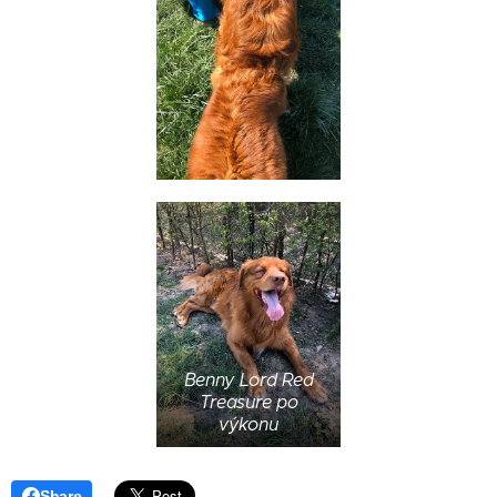
Benny Lord Red
Treasure po
výkonu
Share