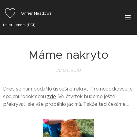
Ginger Meadows
toller kennel (FCI)
Máme nakryto
28.04.2020
Dnes se nám podařilo úspěšně nakrýt. Pro nedočkavce je
spojení rodokmenu
zde
. Ve čtvrtek budeme ještě
překrývat, ale vše proběhlo jak má. Takže teď čekáme....