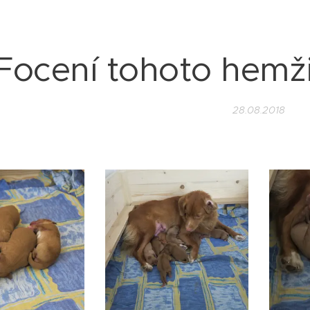
Focení tohoto hemži
28.08.2018