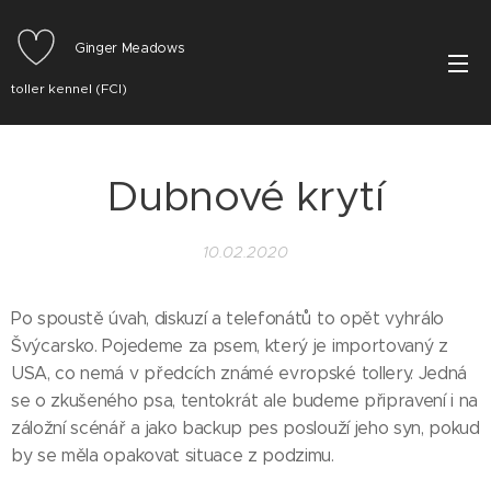
Ginger Meadows
toller kennel (FCI)
Dubnové krytí
10.02.2020
Po spoustě úvah, diskuzí a telefonátů to opět vyhrálo
Švýcarsko. Pojedeme za psem, který je importovaný z
USA, co nemá v předcích známé evropské tollery. Jedná
se o zkušeného psa, tentokrát ale budeme připravení i na
záložní scénář a jako backup pes poslouží jeho syn, pokud
by se měla opakovat situace z podzimu.