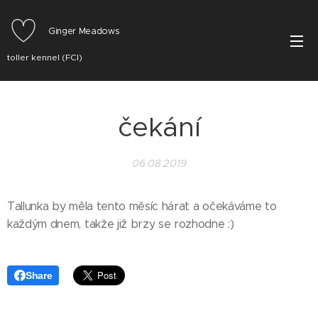
Ginger Meadows
toller kennel (FCI)
čekání
06.08.2019
Tallunka by měla tento měsíc hárat a očekáváme to
každým dnem, takže již brzy se rozhodne :)
Share