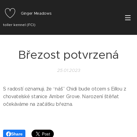
Ginger Meadows
toller kennel (FCI)
Březost potvrzená
25.01.2023
S radostí oznamuji, že “náš” Chidi bude otcem s Eillou z
chovatelské stanice Amber Grove. Narození štěňat
očekáváme na začátku března.
Share