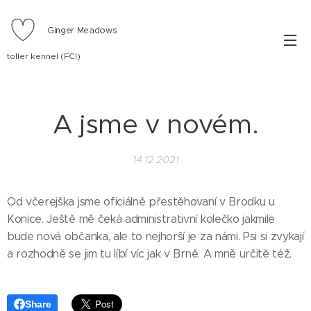
Ginger Meadows
toller kennel (FCI)
A jsme v novém.
14.12.2021
Od včerejška jsme oficiálně přestěhovaní v Brodku u
Konice. Ještě mě čeká administrativní kolečko jakmile
bude nová občanka, ale to nejhorší je za námi. Psi si zvykají
a rozhodně se jim tu líbí víc jak v Brně. A mně určitě též.
Share