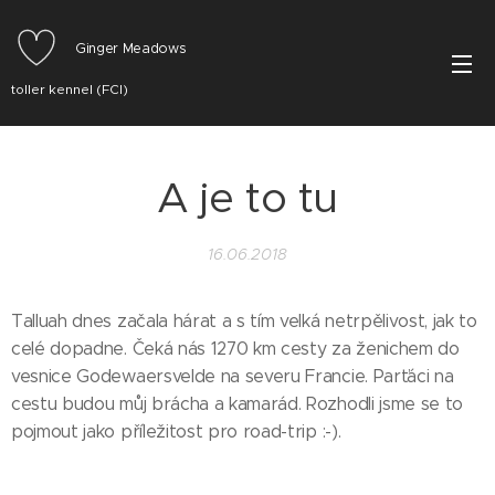
Ginger Meadows
toller kennel (FCI)
A je to tu
16.06.2018
Talluah dnes začala hárat a s tím velká netrpělivost, jak to
celé dopadne. Čeká nás 1270 km cesty za ženichem do
vesnice Godewaersvelde na severu Francie. Parťáci na
cestu budou můj brácha a kamarád. Rozhodli jsme se to
pojmout jako příležitost pro road-trip :-).